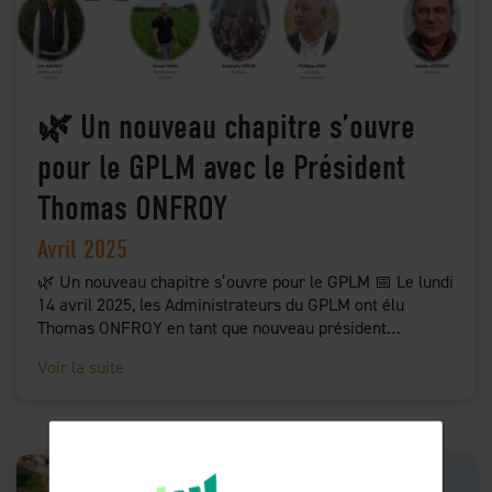
🌿 Un nouveau chapitre s’ouvre
pour le GPLM avec le Président
Thomas ONFROY
Avril 2025
🌿 Un nouveau chapitre s’ouvre pour le GPLM 📅 Le lundi
14 avril 2025, les Administrateurs du GPLM ont élu
Thomas ONFROY en tant que nouveau président…
Voir la suite