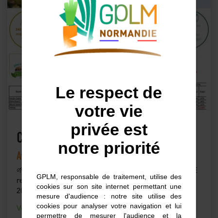
Le respect de
votre vie
privée est
Chiffres Clés 2024
notre priorité
Avril 2025
🌱 Une dynamique en croissance et un engagement RSE
GPLM, responsable de traitement, utilise des
renforcé ! Avec 60 773 tonnes de production sur 2023-
cookies sur son site internet permettant une
2024, nous consolidons nos performances et…
mesure d'audience : notre site utilise des
cookies pour analyser votre navigation et lui
Voir la suite
permettre de mesurer l'audience et la