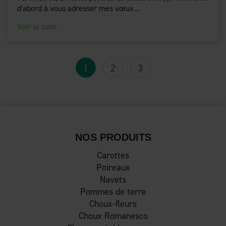
d'abord à vous adresser mes vœux…
Voir la suite
Pagination
Page
1
Page
2
Page
3
courante
NOS PRODUITS
Carottes
Poireaux
Navets
Pommes de terre
Choux-fleurs
Choux Romanesco